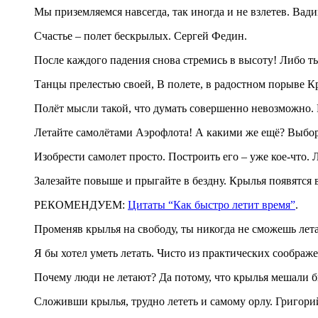
Мы приземляемся навсегда, так иногда и не взлетев. Вад
Счастье – полет бескрылых. Сергей Федин.
После каждого падения снова стремись в высоту! Либо т
Танцы прелестью своей, В полете, в радостном порыве К
Полёт мысли такой, что думать совершенно невозможно.
Летайте самолётами Аэрофлота! А какими же ещё? Выбора-
Изобрести самолет просто. Построить его – уже кое-что. Л
Залезайте повыше и прыгайте в бездну. Крылья появятся в
РЕКОМЕНДУЕМ:
Цитаты “Как быстро летит время”
.
Променяв крылья на свободу, ты никогда не сможешь лета
Я бы хотел уметь летать. Чисто из практических соображ
Почему люди не летают? Да потому, что крылья мешали б
Сложивши крылья, трудно лететь и самому орлу. Григори