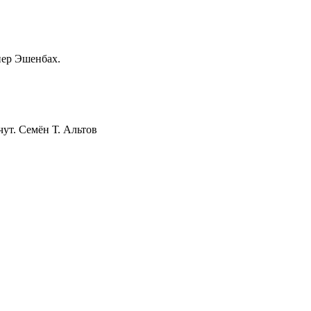
нер Эшенбах.
чут. Семён Т. Альтов