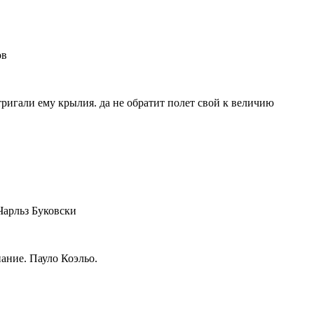
ов
ригали ему крылия. да не обратит полет свой к величию
Чарльз Буковски
нание. Пауло Коэльо.