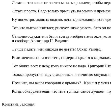
Летать – это вовсе не значит махать крыльями, чтобы пер
Летать просто. Надо только прыгнуть на землю и промахн
Ну посмотри: дышать опасно, летать рискованно, есть чр
Тот, кто высоко взлетает, рискует низко упасть. Зато он 
Священнослужители были всегда изобретатели оков, кото
и свободе. Александр Н. Радищев
Лучше падать, чем никогда не летать! Оскар Уайльд.
Если хочешь снова взлететь, не держи крылья в кармана
Тот ближе всех к небу, кому ничего не надо. Григорий Ск
Только пропустив пару стаканчиков, я начинаю ощущать 
Помните, вы вчера говорили о крыльях?.. Крылья у меня в
Когда обнаруживаешь, что ты в тупике, самое лучшее – пу
Кристина Залозная