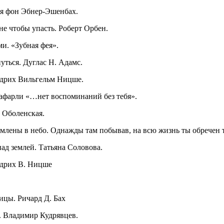
ия фон Эбнер-Эшенбах.
 не чтобы упасть. Роберт Орбен.
ми. «Зубная фея».
уться. Дуглас Н. Адамс.
ридрих Вильгельм Ницше.
Сафарли «…нет воспоминаний без тебя».
 Оболенская.
ремлены в небо. Однажды там побывав, на всю жизнь ты обречен 
над землей. Татьяна Соловова.
ридрих В. Ницше
тицы. Ричард Д. Бах
е. Владимир Кудрявцев.