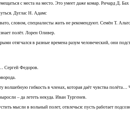
емещаться с места на место. Это умеет даже комар. Ричард Д. Бах
уться. Дуглас Н. Адамс
евато, словом, специалисты жить не рекомендуют. Семён Т. Альт
познает полёт. Лорен Оливер.
рыми отягчался в разные времена разум человеческий, они подст
х… Сергей Федоров.
оворода.
ту волшебную гибкость в членах, которая даёт чувства полёта… 
ыросли – да лететь некуда. Иван Тургенев.
стить мысли в вольный полет, отвлечься: пусть работает подсоз