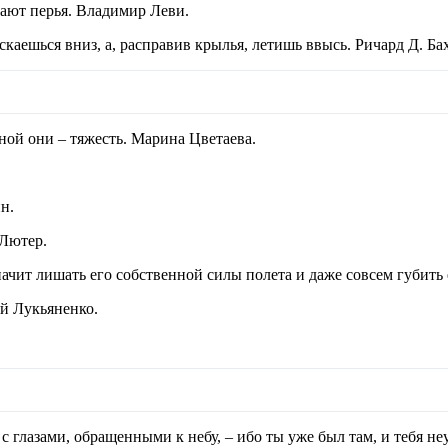
тают перья. Владимир Леви.
каешься вниз, а, расправив крылья, летишь ввысь. Ричард Д. Ба
иной они – тяжесть. Марина Цветаева.
н.
 Лютер.
ачит лишать его собственной силы полета и даже совсем губить
ей Лукьяненко.
с глазами, обращенными к небу, – ибо ты уже был там, и тебя н