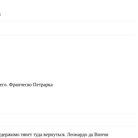
х
 его. Франческо Петрарка
еудержимо тянет туда вернуться. Леонардо да Винчи