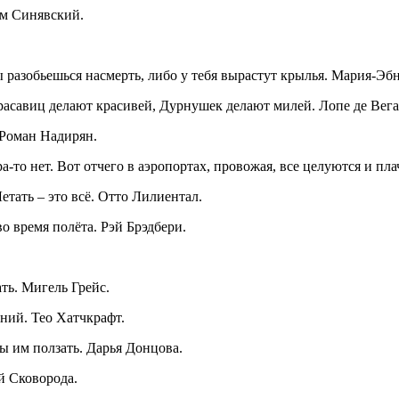
им Синявский.
ы разобьешься насмерть, либо у тебя вырастут крылья. Мария-Эб
расавиц делают красивей, Дурнушек делают милей. Лопе де Вега
 Роман Надирян.
то нет. Вот отчего в аэропортах, провожая, все целуются и пла
етать – это всё. Отто Лилиентал.
о время полёта. Рэй Брэдбери.
ть. Мигель Грейс.
ений. Тео Хатчкрафт.
ы им ползать. Дарья Донцова.
й Сковорода.