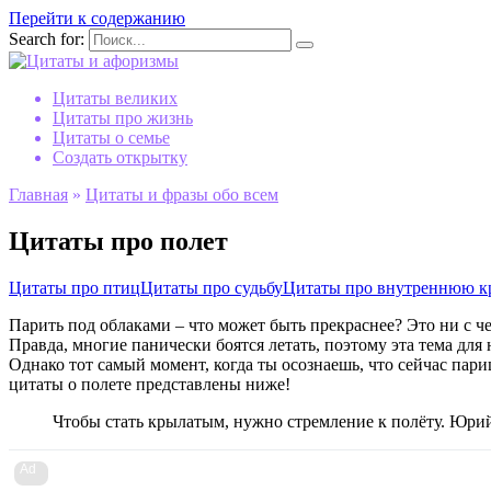
Перейти к содержанию
Search for:
Цитаты великих
Цитаты про жизнь
Цитаты о семье
Создать открытку
Главная
»
Цитаты и фразы обо всем
Цитаты про полет
Цитаты про птиц
Цитаты про судьбу
Цитаты про внутреннюю к
Парить под облаками – что может быть прекраснее? Это ни с ч
Правда, многие панически боятся летать, поэтому эта тема для 
Однако тот самый момент, когда ты осознаешь, что сейчас париш
цитаты о полете представлены ниже!
Чтобы стать крылатым, нужно стремление к полёту. Юри
Ad