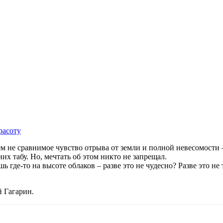
расоту
ем не сравнимое чувство отрыва от земли и полной невесомости
них табу. Но, мечтать об этом никто не запрещал.
ь где-то на высоте облаков – разве это не чудесно? Разве это н
й Гагарин.