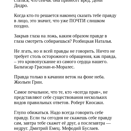
статься, что сейчас она принесет вред. Дени
Дидро.
Когда кто-то решается наконец сказать тебе правду
в лицо, это значит, что уже ПОЧТИ слишком
поздно.
Закрыв глаза на ложь, каким образом правде в
глаза смотреть собираешься? Розбицкая Наталья.
Не лгать, но и всей правды не говорить. Ничто не
требует столь осторожного обращения, как правда,
– это кровопускание из самого сердца нашего.
Бальтасар Грасиан-и-Моралес.
Правда только в качании веток на фоне неба.
Жюльен Грин.
Самое печальное, что те, кто «всегда прав», не
представляют себе существования нескольких
видов правильных ответов. Роберт Киосаки.
Глупо обижаться. Надо всегда говорить себе
правду. Если ты сегодня не скажешь себе правду
сам, завтра тебе скажет её друг, а послезавтра —
недруг. Дмитрий Емец. Мефодий Буслаев.