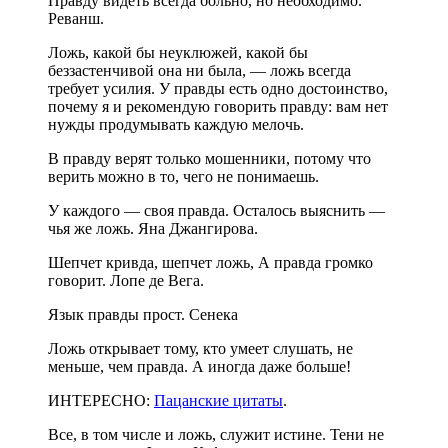
Правду видеть всегда больно, но необходимо.
Реванш.
Ложь, какой бы неуклюжей, какой бы
беззастенчивой она ни была, — ложь всегда
требует усилия. У правды есть одно достоинство,
почему я и рекомендую говорить правду: вам нет
нужды продумывать каждую мелочь.
В правду верят только мошенники, потому что
верить можно в то, чего не понимаешь.
У каждого — своя правда. Осталось выяснить —
чья же ложь. Яна Джангирова.
Шепчет кривда, шепчет ложь, А правда громко
говорит. Лопе де Вега.
Язык правды прост. Сенека
Ложь открывает тому, кто умеет слушать, не
меньше, чем правда. А иногда даже больше!
ИНТЕРЕСНО:
Пацанские цитаты
.
Все, в том числе и ложь, служит истине. Тени не