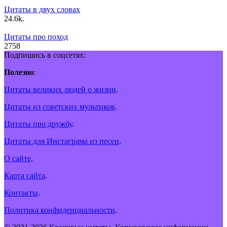
Цитаты в двух словах
2
4.6k.
Цитаты про поход
2
758
Подпишись в соцсетях:
Полезно
:
Цитаты великих людей о жизни
.
Цитаты из советских мультиков
.
Цитаты про дружбу
.
Цитаты для Инстаграма из песен
.
О сайте
.
Карта сайта
.
Контакты
.
Политика конфиденциальности
.