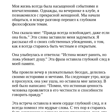
Моя жизнь всегда была насыщенной событиями и
впечатлениями. Однажды, на вечеринке в клубе, я
познакомился с прекрасной женщиной. Мы начали
общаться, и вскоре разговор перешел к глубоким
философским темам.
Она сказала мне: “Правда всегда освобождает, даже если
она боль.” Эти слова заставили меня задуматься. Я
рассказал ей о своих собственных убеждениях, о том,
как я всегда стараюсь быть честным и открытым.
Она улыбнулась и ответила: “Истина может ранить, но
ложь убивает душу.” Эта фраза оставила глубокий след в
моей памяти.
Мы провели вечер в увлекательных беседах, делились
своими историями и мечтами. На следующее утро, когда
я проснулся, она уже ушла, но оставила мне записку. В
ней было написано: “Помни, что истинная ценность
человека проявляется в его честности и способности
говорить правду.”
Эта встреча оставила в моем сердце глубокий след, и я
всегда помнил эти мудрые слова. С тех пор я стараюсь