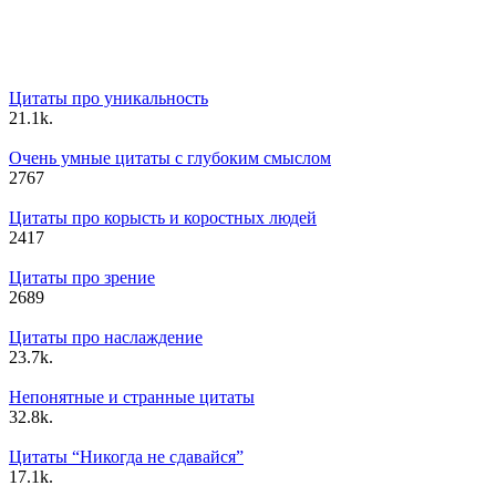
Цитаты про уникальность
2
1.1k.
Очень умные цитаты с глубоким смыслом
2
767
Цитаты про корысть и коростных людей
2
417
Цитаты про зрение
2
689
Цитаты про наслаждение
2
3.7k.
Непонятные и странные цитаты
3
2.8k.
Цитаты “Никогда не сдавайся”
1
7.1k.