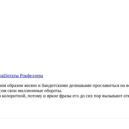
ра
Цитаты Рокфеллера
им образом жизни и бандитскими делишками прославиться на ве
осом свои миллионные обороты.
но колоритной, потому и яркие фразы его до сих пор вызывают 