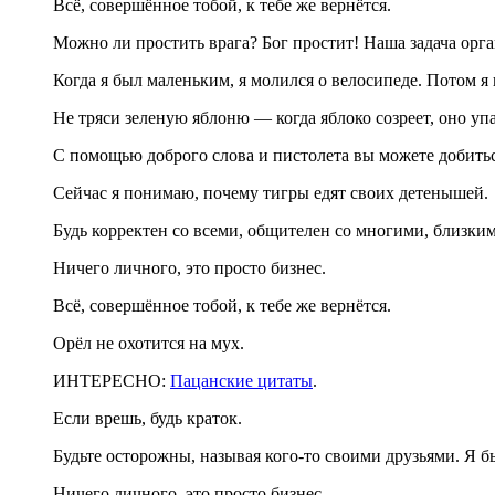
Всё, совершённое тобой, к тебе же вернётся.
Можно ли простить врага? Бог простит! Наша задача орга
Когда я был маленьким, я молился о велосипеде. Потом я 
Не тряси зеленую яблоню — когда яблоко созреет, оно упа
С помощью доброго слова и пистолета вы можете добитьс
Сейчас я понимаю, почему тигры едят своих детенышей.
Будь корректен со всеми, общителен со многими, близки
Ничего личного, это просто бизнес.
Всё, совершённое тобой, к тебе же вернётся.
Орёл не охотится на мух.
ИНТЕРЕСНО:
Пацанские цитаты
.
Если врешь, будь краток.
Будьте осторожны, называя кого-то своими друзьями. Я б
Ничего личного, это просто бизнес.