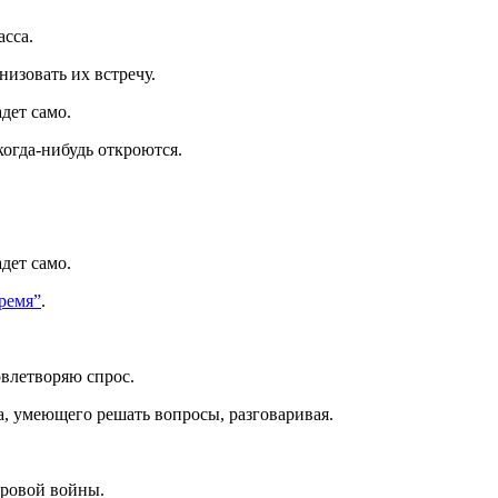
сса.
низовать их встречу.
дет само.
когда-нибудь откроются.
дет само.
ремя”
.
довлетворяю спрос.
ка, умеющего решать вопросы, разговаривая.
ировой войны.