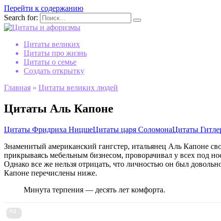
Перейти к содержанию
Search for:
Цитаты великих
Цитаты про жизнь
Цитаты о семье
Создать открытку
Главная
»
Цитаты великих людей
Цитаты Аль Капоне
Цитаты Фридриха Ницше
Цитаты царя Соломона
Цитаты Гитле
Знаменитый американский гангстер, итальянец Аль Капоне сво
прикрываясь мебельным бизнесом, проворачивал у всех под н
Однако все же нельзя отрицать, что личностью он был доволь
Капоне перечислены ниже.
Минута терпения — десять лет комфорта.
Ad